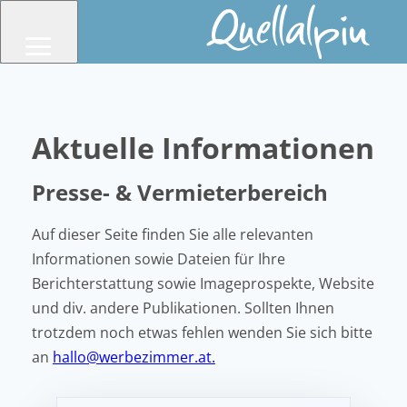
Zum Header springen (
Zum Inhalt springen (
Zum Footer springen (
zur Navigation springen (
zur Suche springen (
Barrierefreiheits-Widget öffnen (
Zur Barrierefreiheitserklaerung (
Alt
Alt
Alt
Alt
+ 5)
+ 2)
+ 3)
Alt
+ 1)
+ 4)
Alt
Alt
+ 6)
+ 7)
Aktuelle Informationen
Presse- & Vermieterbereich
Auf dieser Seite finden Sie alle relevanten
Informationen sowie Dateien für Ihre
Berichterstattung sowie Imageprospekte, Website
und div. andere Publikationen. Sollten Ihnen
trotzdem noch etwas fehlen wenden Sie sich bitte
an
hallo@werbezimmer.at.